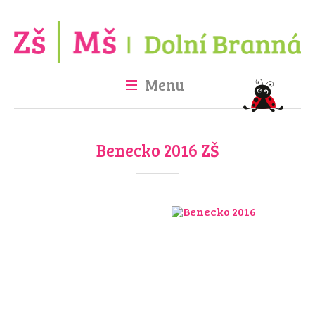
Menu
Úvod
Škola
Školka
Družina
Jídelna
Fotogalerie
Projekty
Benecko 2016 ZŠ
Kontakt
GDPR