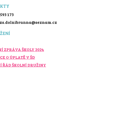
KTY
 593 173
: zs.dolnibranna@seznam.cz
ŽENÍ
Í ZPRÁVA ŠKOLY 2024
CE O ÚPLATĚ V ŠD
Í ŘÁD ŠKOLNÍ DRUŽINY