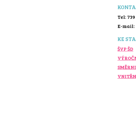
KONTA
Tel: 739
E-mail
KE STA
ŠVP ŠD
VÝROČN
SMĚRNI
VNITŘN