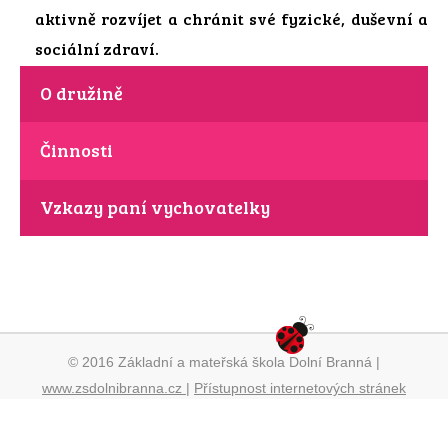
aktivně rozvíjet a chránit své fyzické, duševní a
sociální zdraví.
O družině
Činnosti
Vzkazy paní vychovatelky
© 2016 Základní a mateřská škola Dolní Branná |
www.zsdolnibranna.cz
|
Přístupnost internetových stránek
web máme od
wpj.cz