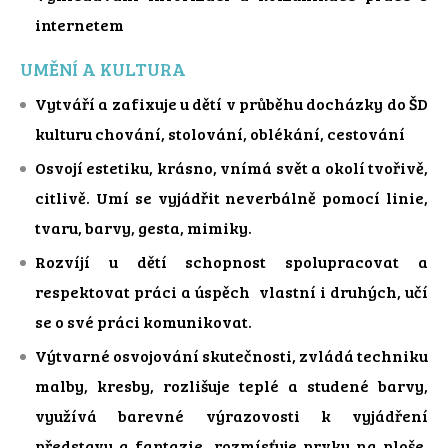
internetem
UMĚNÍ A KULTURA
Vytváří a zafixuje u dětí v průběhu docházky do ŠD
kulturu chování, stolování, oblékání, cestování
Osvojí estetiku, krásno, vnímá svět a okolí tvořivě,
citlivě. Umí se vyjádřit neverbálně pomocí linie,
tvaru, barvy, gesta, mimiky.
Rozvíjí u dětí schopnost spolupracovat a
respektovat práci a úspěch vlastní i druhých, učí
se o své práci komunikovat.
Výtvarné osvojování skutečnosti, zvládá techniku
malby, kresby, rozlišuje teplé a studené barvy,
využívá barevné výrazovosti k vyjádření
představy a fantazie, rozmísťuje prvky na ploše,