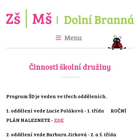
Menu
Úvod
Škola
Školka
Družina
Jídelna
Fotogalerie
Projekty
Činnosti školní družiny
Kontakt
GDPR
Program ŠD je veden ve třech odděleních.
1. oddělení vede Lucie Poláková - 1. třída ROČNÍ
PLÁN NALEZNETE -
ZDE
2. oddělení vede Barbara Jirková - 2. a 5. třída