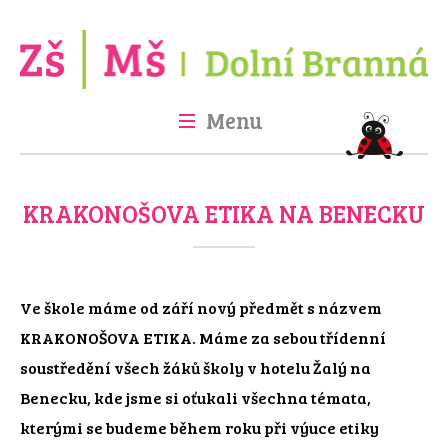
Menu
Úvod
Škola
Školka
Družina
Jídelna
Fotogalerie
Projekty
KRAKONOŠOVA ETIKA NA BENECKU
Kontakt
GDPR
Ve škole máme od září nový předmět s názvem
KRAKONOŠOVA ETIKA. Máme za sebou třídenní
soustředění všech žáků školy v hotelu Žalý na
Benecku, kde jsme si oťukali všechna témata,
kterými se budeme během roku při výuce etiky