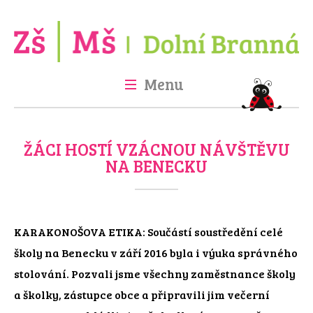
Menu
Úvod
Škola
Školka
Družina
Jídelna
Fotogalerie
Projekty
ŽÁCI HOSTÍ VZÁCNOU NÁVŠTĚVU
Kontakt
GDPR
NA BENECKU
KARAKONOŠOVA ETIKA: Součástí soustředění celé
školy na Benecku v září 2016 byla i výuka správného
stolování. Pozvali jsme všechny zaměstnance školy
a školky, zástupce obce a připravili jim večerní