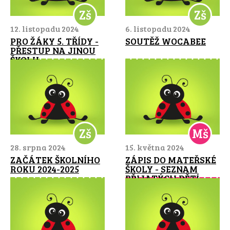
Zš
Zš
12. listopadu 2024
6. listopadu 2024
PRO ŽÁKY 5. TŘÍDY -
SOUTĚŽ WOCABEE
PŘESTUP NA JINOU
ŠKOLU
Zš
Mš
28. srpna 2024
15. května 2024
ZAČÁTEK ŠKOLNÍHO
ZÁPIS DO MATEŘSKÉ
ROKU 2024-2025
ŠKOLY - SEZNAM
PŘIJATÝCH DĚTÍ