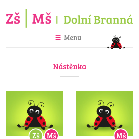
Menu
Úvod
Škola
Školka
Družina
Jídelna
Fotogalerie
Projekty
Nástěnka
Kontakt
GDPR
Zš
Mš
Mš