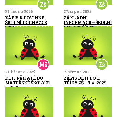
Zš
Zš
21. ledna 2026
27. srpna 2025
ZÁPIS K POVINNÉ
ZÁKLADNÍ
ŠKOLNÍ DOCHÁZCE
INFORMACE – ŠKOLNÍ
2026
ROK 2025/2026
Mš
Zš
21. března 2025
7. března 2025
DĚTI PŘIJATÉ DO
ZÁPIS DĚTÍ DO 1.
MATEŘSKÉ ŠKOLY 21.
TŘÍDY ZŠ - 9. 4. 2025
5. 2025