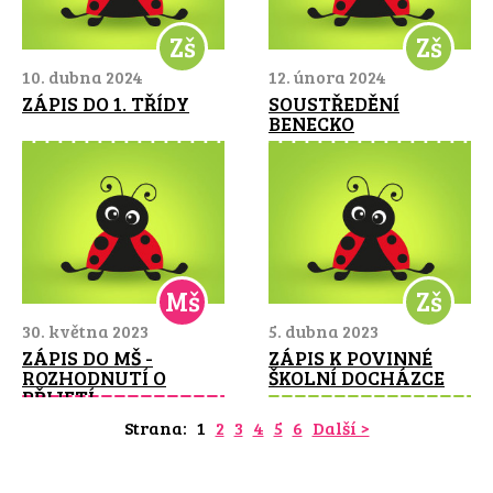
Zš
Zš
10. dubna 2024
12. února 2024
ZÁPIS DO 1. TŘÍDY
SOUSTŘEDĚNÍ
BENECKO
Mš
Zš
30. května 2023
5. dubna 2023
ZÁPIS DO MŠ -
ZÁPIS K POVINNÉ
ROZHODNUTÍ O
ŠKOLNÍ DOCHÁZCE
PŘIJETÍ
Strana:
1
2
3
4
5
6
Další >