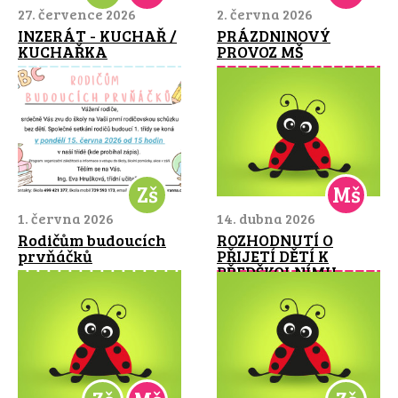
27. července 2026
2. června 2026
INZERÁT - KUCHAŘ /
PRÁZDNINOVÝ
KUCHAŘKA
PROVOZ MŠ
Zš
Mš
1. června 2026
14. dubna 2026
Rodičům budoucích
ROZHODNUTÍ O
prvňáčků
PŘIJETÍ DĚTÍ K
PŘEDŠKOLNÍMU
VZDĚLÁVÁNÍ NA ŠR
2026-2027