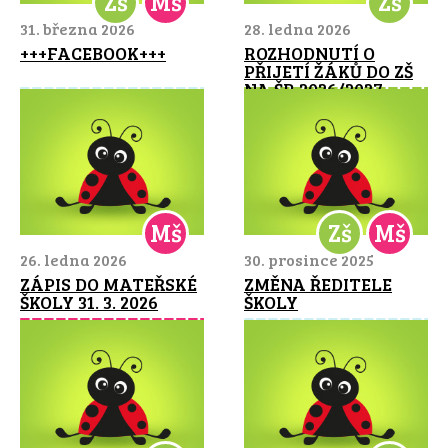
Zš
Mš
Zš
31. března 2026
28. ledna 2026
+++FACEBOOK+++
ROZHODNUTÍ O
PŘIJETÍ ŽÁKŮ DO ZŠ
NA ŠR 2026/2027
Mš
Zš
Mš
26. ledna 2026
30. prosince 2025
ZÁPIS DO MATEŘSKÉ
ZMĚNA ŘEDITELE
ŠKOLY 31. 3. 2026
ŠKOLY